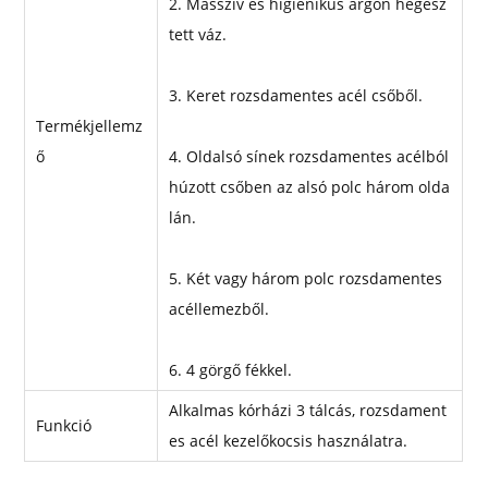
2. Masszív és higiénikus argon hegesz
tett váz.
3. Keret rozsdamentes acél csőből.
Termékjellemz
ő
4. Oldalsó sínek rozsdamentes acélból
húzott csőben az alsó polc három olda
lán.
5. Két vagy három polc rozsdamentes
acéllemezből.
6. 4 görgő fékkel.
Alkalmas kórházi 3 tálcás, rozsdament
Funkció
es acél kezelőkocsis használatra.