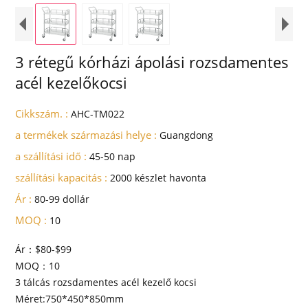
3 rétegű kórházi ápolási rozsdamentes
acél kezelőkocsi
Cikkszám. :
AHC-TM022
a termékek származási helye :
Guangdong
a szállítási idő :
45-50 nap
szállítási kapacitás :
2000 készlet havonta
Ár :
80-99 dollár
MOQ :
10
Ár：$80-$99
MOQ：10
3 tálcás rozsdamentes acél kezelő kocsi
Méret:750*450*850mm