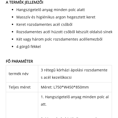
A TERMÉK JELLEMZŐI
Hangszigetelő anyag minden polc alatt
Masszív és higiénikus argon hegesztett keret
Keret rozsdamentes acél csőből
Rozsdamentes acél húzott csőből készült oldalsó sínek az
Két vagy három polc rozsdamentes acéllemezből
4 görgő fékkel
FŐ PARAMÉTER
3 rétegű kórházi ápolási rozsdamente
termék név
s acél kezelőkocsi
Teljes méret
Méret: L750*W450*850mm
1. Hangszigetelő anyag minden polc al
att.