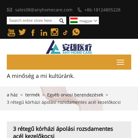

sales08@anyhomecare.com
+86-18124805228


magyar







Toggl
A minőség a mi kultúránk.
a ház
>
termék
>
Egyéb orvosi berendezések
>
3 rétegű kórházi ápolási rozsdamentes acél kezelőkocsi
3 rétegű kórházi ápolási rozsdamentes
acél kezelőkocsi